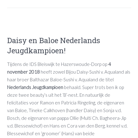
Daisy en Baloe Nederlands
Jeugdkampioen!
Tijdens de IDS Bleiswijk te Hazerswoude-Dorp op
4
november 2018
heeft zowel Bijou Daisy-Sushi v. Aqualand als
haar broer Balthazar Baloe-Sushi v. Aqualand de titel
Nederlands Jeugdkampioen
behaald. Super trots ben ik op
deze twee beauty’s uit het ‘B’-nest. En natuurlijk de
felicitaties voor Ramon en Patricia Ringeling, de eigenaren
van Baloe, Tineke Calkhoven (handler Daisy) en Sonja v.d.
Bosch, de eigenaren van pappa Ollie (Multi Ch. Bagheera-Jip
v.d. Blessewichof) en Hans en Cora van den Berg, kennel v.d.
Blessewichof en ‘groomer’ (Hans) van beide