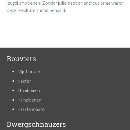
jeugdkampioenen! Zonder jullie inzet en enthousiasme waren
deze resultaten nooit behaald.
Bouviers
Mijn bouviers
Nesten
Stambomen
Kampioenen
Rasstandaard
Dwergschnauzers