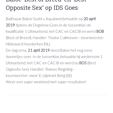
Opposite Sex’ op IDS Goes
Balthazar Baloe-Sushi v. Aqualand behaalde op
20 april
2019
tijdens de Dogshow Goes in de tussenklas de
kwalificatie 1 Uitmuntend, het CAC en CACIB en werd
BOB
(Best of Breed). Handler: Tineke Calkhoven – keurmeester:
Hildeward Hoederken (NL).
De dag erna,
21 april 2019
deed Baloe het nog eens
dunnetjes over. In de tussenklas behaalde hij wedereom 1
Uitmuntend, het CAC en CACIB en werd nu
BOS
(Best
Opposite Sex). Handler: Ramon Ringeling –
keurmeester: mevr. E. Liljekvist Borg (SE).
Weer een super weekend met super resultaten!