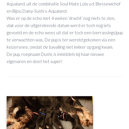
Aqualand, uit de combinatie Soul Mate Lola v.d. Blessewichof
en Bijou Daisy-Sushi v. Aqualand.
Was er op de echo met 4 weken ‘dracht’ nog niets te zien,
vlak voor de uitgerekende datum werd er toch nog iets
gevoeld en de echo wees uit dat er toch een (verrassings)pup
te verwachten was. De pup is ter wereld gekomen via een
keizersnee, omdat de bavalling niet lekker op gang kwam.
De pup, roepnaam Dushi, is inmiddels bij haar nieuwe
eigenaren en doet het super!