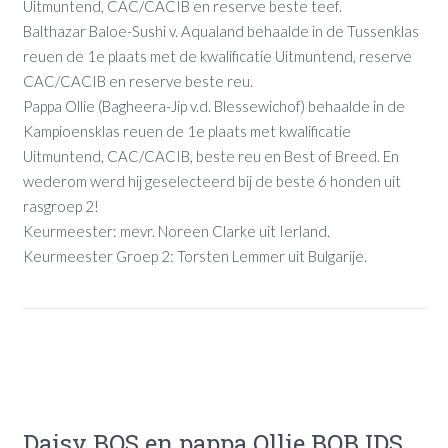
Uitmuntend, CAC/CACIB en reserve beste teef.
Balthazar Baloe-Sushi v. Aqualand behaalde in de Tussenklas
reuen de 1e plaats met de kwalificatie Uitmuntend, reserve
CAC/CACIB en reserve beste reu.
Pappa Ollie (Bagheera-Jip v.d. Blessewichof) behaalde in de
Kampioensklas reuen de 1e plaats met kwalificatie
Uitmuntend, CAC/CACIB, beste reu en Best of Breed. En
wederom werd hij geselecteerd bij de beste 6 honden uit
rasgroep 2!
Keurmeester: mevr. Noreen Clarke uit Ierland.
Keurmeester Groep 2: Torsten Lemmer uit Bulgarije.
Daisy BOS en pappa Ollie BOB IDS