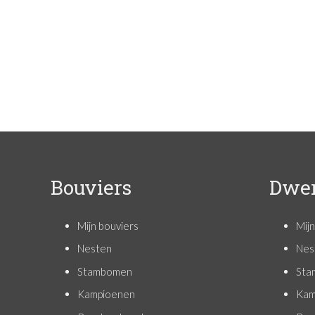
Bouviers
Dwer
Mijn bouviers
Mij
Nesten
Nes
Stambomen
Sta
Kampioenen
Kam