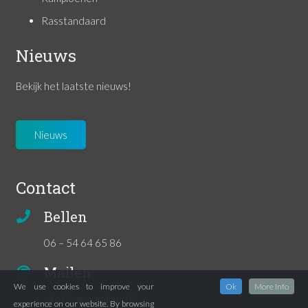
Rasstandaard
Nieuws
Bekijk het laatste nieuws!
Nieuws
Contact
Bellen
06 – 54 64 65 86
Mailen
We use cookies to improve your
Ok
More Info
info@vanaqualand.nl
experience on our website. By browsing