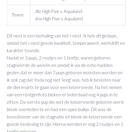
Jillz High Five v. Aqualand
Teven:
Jinx High Five v. Aqualand
Dit nest is een herhaling van het I-nest. Ik heb dit gedaan,
omdat het I-nest goede kwaliteit, temperament, werkdrift en
karakter toonde.
Nadat er 3 pups, 2 reutjes en 1 teefje, waren geboren
stagneerde de weeën en omdat ik via de echo hadden
gezien dat er meer dan 3 pups geboren moesten worden en
ik ook zag dat Yoda nog niet ‘leeg’ was, heb ik besloten naar
de dierenarts te gaan voor een keizersnede. Na het nemen
van een röntgenfoto bleken er inderdaad nog 4 pups in te
zitten. De eerste pup die met de keizersnede geboren werd
bleek overleden te en had een open buikje. Dit was de
boosdoener van de stagnatie en bleek de keizersnede een
goede beslissing te zijn. Hierna werden er nog 2 reutjes en 1
teefje geboren.